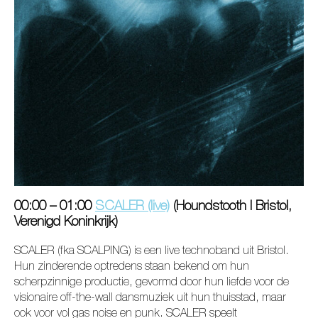
00:00 – 01:00
SCALER (live)
(Houndstooth I Bristol,
Verenigd Koninkrijk)
SCALER (fka SCALPING) is een live technoband uit Bristol.
Hun zinderende optredens staan bekend om hun
scherpzinnige productie, gevormd door hun liefde voor de
visionaire off-the-wall dansmuziek uit hun thuisstad, maar
ook voor vol gas noise en punk. SCALER speelt