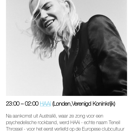
23:00 – 02:00
HAAi
(Londen,Verenigd Koninkrijk)
Na aankomst uit Australië, waar ze zong voor een
psychedelische rockband, werd HAAi - echte naam Teneil
Throssel - voor het eerst verliefd op de Europese clubcultuur