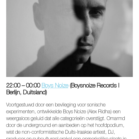
22:00 – 00:00
Boys Noize
(Boysnoize Records I
Berlijn, Duitsland)
Voortgestuwd door een bevlieging voor sonische
experimenten, ontwikkelde
Boys Noize
(Alex Ridha) een
weergaloos geluid dat alle categorieën overstijgt. Omarmd
door de underground en aanbeden op het hoofdpodium,
wist de non-conformistische Duits-Iraakse artiest, DJ,