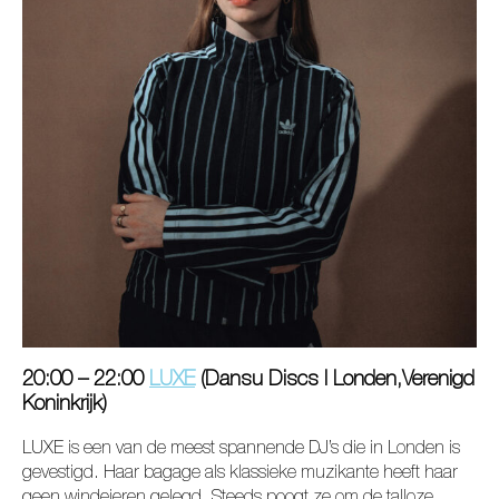
20:00 – 22:00
LUXE
(Dansu Discs I Londen,Verenigd
Koninkrijk)
LUXE is een van de meest spannende DJ’s die in Londen is
gevestigd. Haar bagage als klassieke muzikante heeft haar