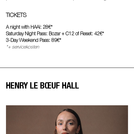
TICKETS
A night with HAAi: 28€*
Saturday Night Pass: Bozar + C12 of Reset: 42€*
3-Day Weekend Pass: 89€*
*+ servicekosten
HENRY LE BŒUF HALL