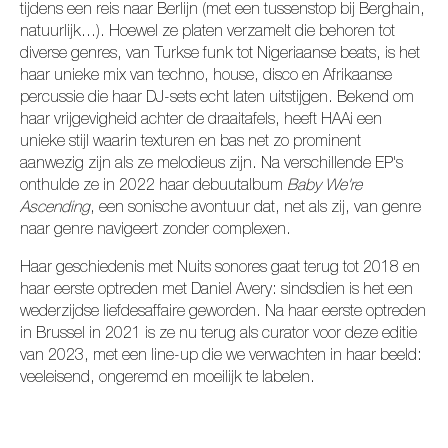
tijdens een reis naar Berlijn (met een tussenstop bij Berghain,
natuurlijk...). Hoewel ze platen verzamelt die behoren tot
diverse genres, van Turkse funk tot Nigeriaanse beats, is het
haar unieke mix van techno, house, disco en Afrikaanse
percussie die haar DJ-sets echt laten uitstijgen. Bekend om
haar vrijgevigheid achter de draaitafels, heeft HAAi een
unieke stijl waarin texturen en bas net zo prominent
aanwezig zijn als ze melodieus zijn. Na verschillende EP's
onthulde ze in 2022 haar debuutalbum
Baby We're
Ascending
, een sonische avontuur dat, net als zij, van genre
naar genre navigeert zonder complexen.
Haar geschiedenis met Nuits sonores gaat terug tot 2018 en
haar eerste optreden met Daniel Avery: sindsdien is het een
wederzijdse liefdesaffaire geworden. Na haar eerste optreden
in Brussel in 2021 is ze nu terug als curator voor deze editie
van 2023, met een line-up die we verwachten in haar beeld:
veeleisend, ongeremd en moeilijk te labelen.