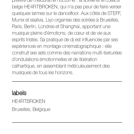
préféré de mélodrame nocturne : la soirée et le collectif
belge HE4RTBROKEN, qui n’a pas peur de faire verser
quelques larmes sur le dancefloor. Aux côtés de STEFF,
Munix et ssaliva, Liyo organise des soirées à Bruxelles,
Paris, Berlin, Londres et Shanghai, apportant une
musique pleine d’émotions, de cœur et de vie aux
esprits tristes. Sa pratique de dj est influencée par ses
expériences en montage cinématographique : elle
construit ses sets comme des narrations multi-texturées
d’ondulations émotionnelles et de libération
cathartique, en assemblant méticuleusement des
musiques de tous les horizons.
labels
HE4RTBROKEN
Bruxelles, Belgique